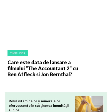
TIMP LIBER
Care este data de lansare a
filmului “The Accountant 2” cu
Ben Affleck si Jon Bernthal?
Rolul vitaminelor și mineralelor
efervescente în susținerea imunității
zilnice