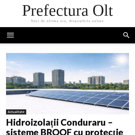
Prefectura Olt
Stiri de ultima ora, disponibile online
Actualitate
Hidroizolații Conduraru –
sisteme BROOF cu protecție