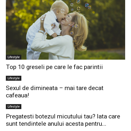
Lifestyle
Top 10 greseli pe care le fac parintii
Lifestyle
Sexul de dimineata – mai tare decat
cafeaua!
Lifestyle
Pregatesti botezul micutului tau? Iata care
sunt tendintele anului acesta pentru...