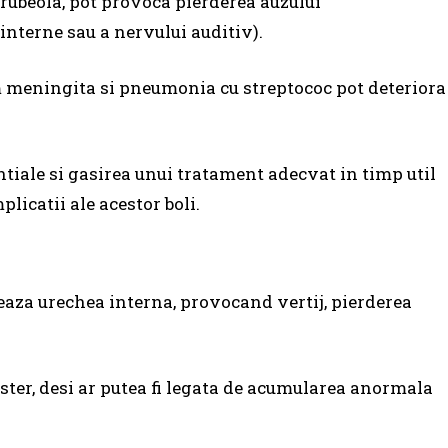
i rubeola, pot provoca pierderea auzului
interne sau a nervului auditiv).
um meningita si pneumonia cu streptococ pot deteriora
tiale si gasirea unui tratament adecvat in timp util
licatii ale acestor boli.
eaza urechea interna, provocand vertij, pierderea
ster, desi ar putea fi legata de acumularea anormala