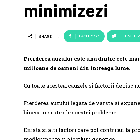
minimizezi
FACEBOOK
TWITTER
SHARE
Pierderea auzului este una dintre cele mai
milioane de oameni din intreaga lume.
Cu toate acestea, cauzele si factorii de risc 
Pierderea auzului legata de varsta si expun
binecunoscute ale acestei probleme.
Exista si alti factori care pot contribui la pr
medicamente si afectiuni genetice.