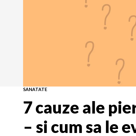
SANATATE
7 cauze ale pie
– si cum sa le ev