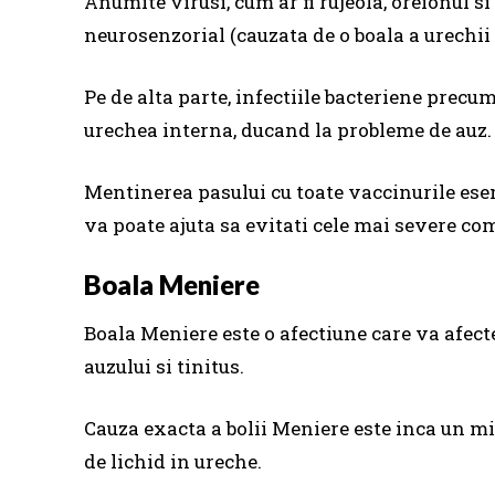
Anumite virusi, cum ar fi rujeola, oreionul s
neurosenzorial (cauzata de o boala a urechii 
Pe de alta parte, infectiile bacteriene prec
urechea interna, ducand la probleme de auz.
Mentinerea pasului cu toate vaccinurile esen
va poate ajuta sa evitati cele mai severe comp
Boala Meniere
Boala Meniere este o afectiune care va afect
auzului si tinitus.
Cauza exacta a bolii Meniere este inca un mi
de lichid in ureche.