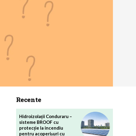
Recente
Hidroizolații Conduraru –
sisteme BROOF cu
protecție la incendiu
pentru acoperișuri cu