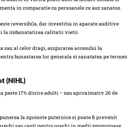
ementa in comparatie cu persoanele cu auz sanatos.
este reversibila, dar investitia in aparate auditive
i la imbunatatirea calitatii vietii.
ta sau al celor dragi, asigurarea accesului la
 pentru bunastarea lor generala si sanatatea pe terme
t (NIHL)
a peste 17% dintre adulti – sau aproximativ 26 de
xpunerea la zgomote puternice si poate fi prevenit
urechi sau casti pentru urechi in medii zgomotoase,