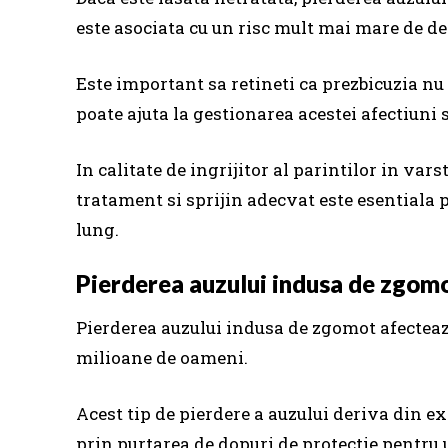
este asociata cu un risc mult mai mare de d
Este important sa retineti ca prezbicuzia nu 
poate ajuta la gestionarea acestei afectiuni s
In calitate de ingrijitor al parintilor in vars
tratament si sprijin adecvat este esentiala
lung.
Pierderea auzului indusa de zgomo
Pierderea auzului indusa de zgomot afecteaz
milioane de oameni.
Acest tip de pierdere a auzului deriva din e
prin purtarea de dopuri de protectie pentru 