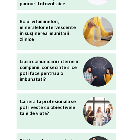
panouri fotovoltaice
Rolul vitaminelor și
mineralelor efervescente
în susținerea imunității
zilnice
Lipsa comunicarii interne in
companii: consecinte si ce
poti face pentru a o
imbunatati?
Cariera ta profesionala se
potriveste cu obiectivele
tale de viata?