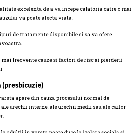
alitate excelenta de a va incepe calatoria catre o mai
auzului va poate afecta viata.
tipuri de tratamente disponibile si sa va ofere
avoastra.
e mai frecvente cauze si factori de risc ai pierderii
i.
 (presbicuzie)
 varsta apare din cauza procesului normal de
ale urechii interne, ale urechii medii sau ale cailor
r.
la adultii in varsta poate duce la izolare sociala si