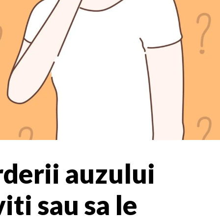
rderii auzului
iti sau sa le