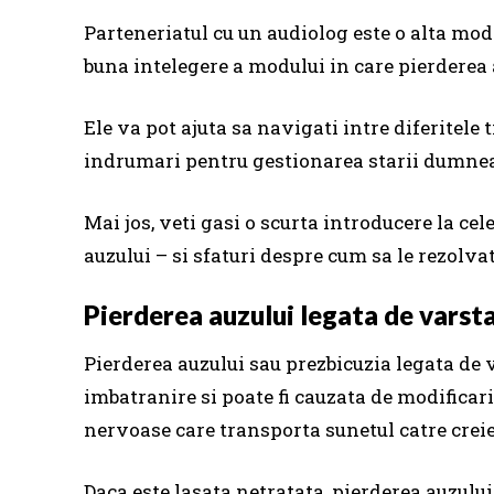
Parteneriatul cu un audiolog este o alta mod
buna intelegere a modului in care pierderea 
Ele va pot ajuta sa navigati intre diferitele 
indrumari pentru gestionarea starii dumne
Mai jos, veti gasi o scurta introducere la cel
auzului – si sfaturi despre cum sa le rezolvat
Pierderea auzului legata de varsta
Pierderea auzului sau prezbicuzia legata de
imbatranire si poate fi cauzata de modificari 
nervoase care transporta sunetul catre creie
Daca este lasata netratata, pierderea auzului 