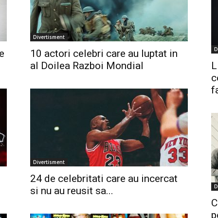
Divertisment
D
e
10 actori celebri care au luptat in
al Doilea Razboi Mondial
L
c
f
Divertisment
24 de celebritati care au incercat
D
si nu au reusit sa...
C
p