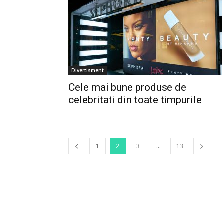
Divertisment
Cele mai bune produse de
celebritati din toate timpurile
...
1
2
3
13