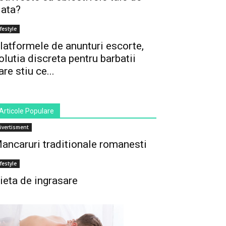
iata?
ifestyle
latformele de anunturi escorte,
olutia discreta pentru barbatii
are stiu ce...
Articole Populare
ivertisment
ancaruri traditionale romanesti
ifestyle
ieta de ingrasare