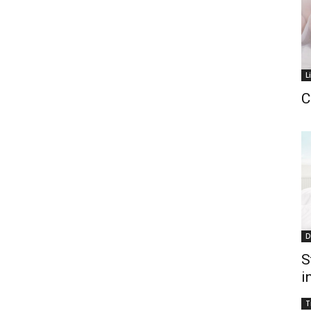
L
C
D
S
i
T