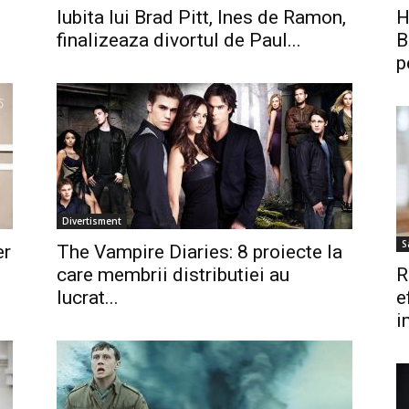
Iubita lui Brad Pitt, Ines de Ramon,
H
finalizeaza divortul de Paul...
B
p
Divertisment
S
er
The Vampire Diaries: 8 proiecte la
care membrii distributiei au
R
lucrat...
e
i