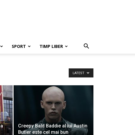
SPORT
TIMP LIBER
LATEST
 a
Creepy Bald Baddie al lui Austin
Butler este cel mai bun