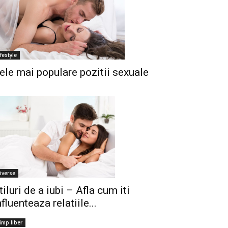
ifestyle
ele mai populare pozitii sexuale
iverse
tiluri de a iubi – Afla cum iti
nfluenteaza relatiile...
imp liber