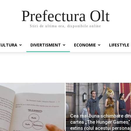
Prefectura Olt
Stiri de ultima ora, disponibile online
CULTURA
DIVERTISMENT
ECONOMIE
LIFESTYLE
Cea mai buna schimbare din
cartea „The Hunger Games”
extins rolul acestui personaj