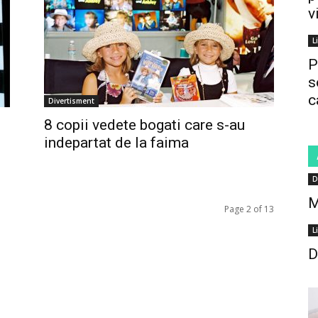
v
L
P
s
c
Divertisment
8 copii vedete bogati care s-au
indepartat de la faima
D
M
Page 2 of 13
L
D