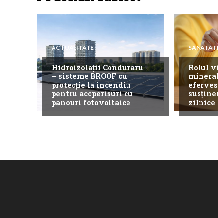
ACTUALITATE
SANATAT
Hidroizolații Conduraru
Rolul v
– sisteme BROOF cu
mineral
protecție la incendiu
eferves
pentru acoperișuri cu
susține
panouri fotovoltaice
zilnice