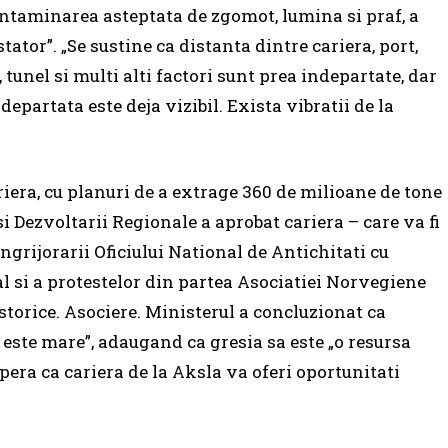
contaminarea asteptata de zgomot, lumina si praf, a
tor”. „Se sustine ca distanta dintre cariera, port,
 tunel si multi alti factori sunt prea indepartate, dar
departata este deja vizibil. Exista vibratii de la
era, cu planuri de a extrage 360 ​​de milioane de tone
i Dezvoltarii Regionale a aprobat cariera – care va fi
ngrijorarii Oficiului National de Antichitati cu
al si a protestelor din partea Asociatiei Norvegiene
storice. Asociere. Ministerul a concluzionat ca
e este mare”, adaugand ca gresia sa este „o resursa
spera ca cariera de la Aksla va oferi oportunitati