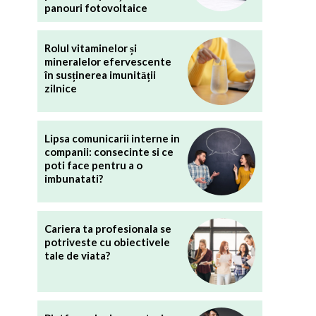
panouri fotovoltaice
Rolul vitaminelor și
mineralelor efervescente
în susținerea imunității
zilnice
Lipsa comunicarii interne in
companii: consecinte si ce
poti face pentru a o
imbunatati?
Cariera ta profesionala se
potriveste cu obiectivele
tale de viata?