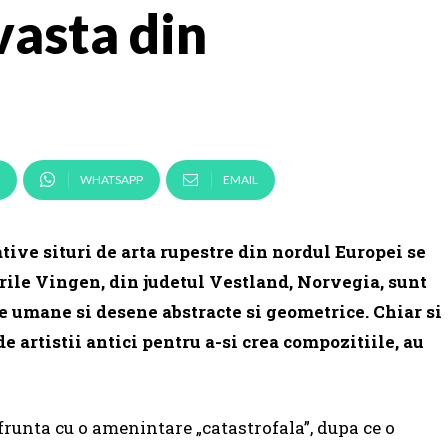
vasta din
WHATSAPP
EMAIL
tive situri de arta rupestre din nordul Europei se
urile Vingen, din judetul Vestland, Norvegia, sunt
e umane si desene abstracte si geometrice. Chiar si
e artistii antici pentru a-si crea compozitiile, au
frunta cu o amenintare „catastrofala”, dupa ce o