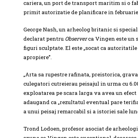
cariera, un port de transport maritim si o f
primit autorizatie de planificare in februarie
George Nash, un arheolog britanic si speciali
declarat pentru
Observer
ca Vingen este un s
figuri sculptate. El este „socat ca autoritati
apropiere”.
„Arta sa rupestre rafinata, preistorica, grav
culegatori cutreierau peisajul in urma cu 6.0
exploatarea pe scara larga va avea un efect 
adaugand ca „rezultatul eventual pare terifi
a unui peisaj remarcabil si a istoriei sale lun
Trond Lodoen, profesor asociat de arheologi
spune ca Vingen este exceptional, deoarece p