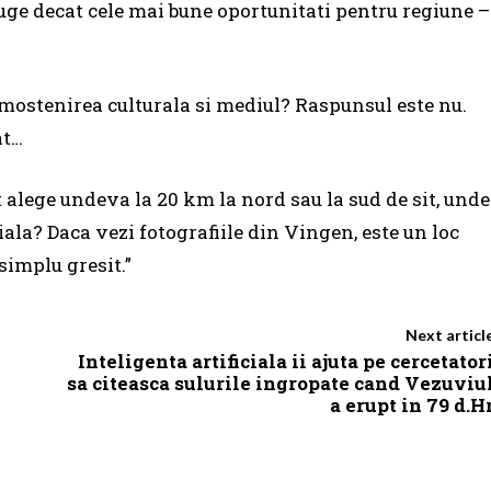
uge decat cele mai bune oportunitati pentru regiune –
mostenirea culturala si mediul? Raspunsul este nu.
at…
t alege undeva la 20 km la nord sau la sud de sit, unde
iala? Daca vezi fotografiile din Vingen, este un loc
 simplu gresit.”
Next articl
Inteligenta artificiala ii ajuta pe cercetator
sa citeasca sulurile ingropate cand Vezuviu
a erupt in 79 d.H