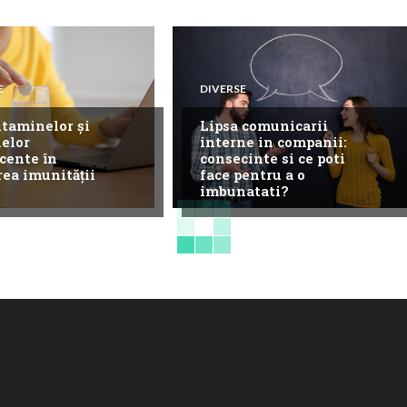
E
DIVERSE
itaminelor și
Lipsa comunicarii
elor
interne in companii:
cente în
consecinte si ce poti
rea imunității
face pentru a o
imbunatati?