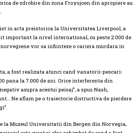
abrica de zdrobire din zona Froysjoen din apropiere au
.
st in arta preistorica la Universitatea Liverpool, a
it important la nivel international, cu peste 2.000 de
le norvegiene vor sa infiinteze o cariera murdara in
ata, a fost realizata atunci cand vanatorii-pescari-
00 pana la 7.000 de ani. Orice interferenta din
negativ asupra acestui peisaj”, a spus Nash,
ant… Ne aflam pe o traiectorie distructiva de pierdere
gi”.
e la Muzeul Universitatii din Bergen din Norvegia,
eisajul este curat si abia schimbat de cand a fost