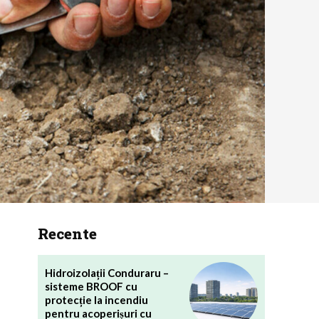
Recente
Hidroizolații Conduraru –
sisteme BROOF cu
protecție la incendiu
pentru acoperișuri cu