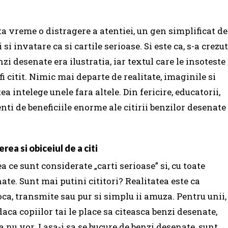
a vreme o distragere a atentiei, un gen simplificat de
si invatare ca si cartile serioase. Si este ca, s-a crezut
i desenate era ilustratia, iar textul care le insoteste
i citit. Nimic mai departe de realitate, imaginile si
a intelege unele fara altele. Din fericire, educatorii,
enti de beneficiile enorme ale citirii benzilor desenate
rea si obiceiul de a citi
a ce sunt considerate „carti serioase” si, cu toate
nate.
Sunt mai putini cititori?
Realitatea este ca
voca, transmite sau pur si simplu ii amuza.
Pentru unii,
daca copiilor tai le place sa citeasca benzi desenate,
ca nu vor.
Lasa-i sa se bucure de benzi desenate, sunt