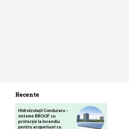
Recente
Hidroizolații Conduraru –
sisteme BROOF cu
protecție la incendiu
pentru acoperișuri cu