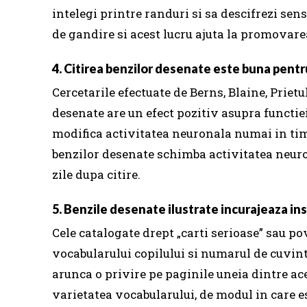
intelegi printre randuri si sa descifrezi sen
de gandire si acest lucru ajuta la promovare
4. Citirea benzilor desenate este buna pentr
Cercetarile efectuate de Berns, Blaine, Prietu
desenate are un efect pozitiv asupra functiei
modifica activitatea neuronala numai in timp 
benzilor desenate schimba activitatea neuron
zile dupa citire.
5. Benzile desenate ilustrate incurajeaza in
Cele catalogate drept „carti serioase” sau p
vocabularului copilului si numarul de cuvinte
arunca o privire pe paginile uneia dintre ac
varietatea vocabularului, de modul in care es