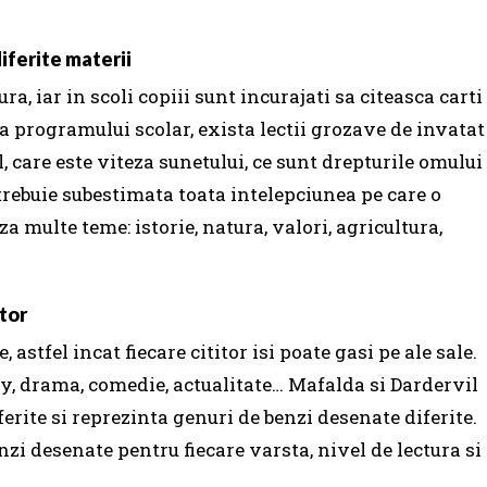
iferite materii
ra, iar in scoli copiii sunt incurajati sa citeasca carti
 a programului scolar, exista lectii grozave de invatat
l, care este viteza sunetului, ce sunt drepturile omului
trebuie subestimata toata intelepciunea pe care o
a multe teme: istorie, natura, valori, agricultura,
itor
 astfel incat fiecare cititor isi poate gasi pe ale sale.
sy, drama, comedie, actualitate… Mafalda si Dardervil
erite si reprezinta genuri de benzi desenate diferite.
nzi desenate pentru fiecare varsta, nivel de lectura si