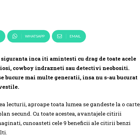
WHATSAPP
EMAIL
 siguranta inca iti amintesti cu drag de toate acele
ciosi, cowboy indrazneti sau detectivi neobositi.
 se bucure mai multe generatii, insa nu s-au bucurat
vestile.
 lecturii, aproape toata lumea se gandeste la o carte
 plan secund.
Cu toate acestea, avantajele citirii
aginati, cunoasteti cele
9 beneficii ale citirii benzi
lti.