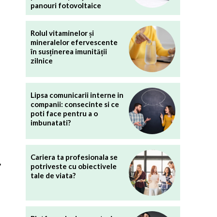
panouri fotovoltaice
Rolul vitaminelor și
mineralelor efervescente
în susținerea imunității
zilnice
Lipsa comunicarii interne in
companii: consecinte si ce
poti face pentru a o
imbunatati?
Cariera ta profesionala se
,
potriveste cu obiectivele
tale de viata?