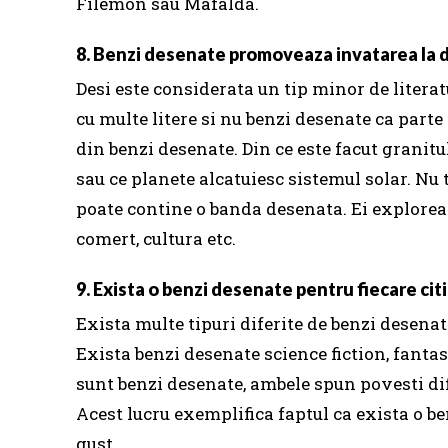
Filemon sau Mafalda.
8. Benzi desenate promoveaza invatarea la d
Desi este considerata un tip minor de literatu
cu multe litere si nu benzi desenate ca parte
din benzi desenate.
Din ce este facut granitu
sau ce planete alcatuiesc sistemul solar.
Nu 
poate contine o banda desenata.
Ei exploreaz
comert, cultura etc.
9. Exista o benzi desenate pentru fiecare cit
Exista multe tipuri diferite de benzi desenate,
Exista benzi desenate science fiction, fanta
sunt benzi desenate, ambele spun povesti dif
Acest lucru exemplifica faptul ca exista o be
gust.