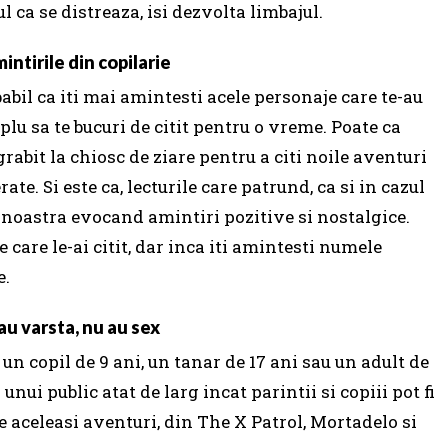
ul ca se distreaza, isi dezvolta limbajul.
intirile din copilarie
babil ca iti mai amintesti acele personaje care te-au
plu sa te bucuri de citit pentru o vreme.
Poate ca
rabit la chiosc de ziare pentru a citi noile aventuri
erate.
Si este ca, lecturile care patrund, ca si in cazul
 noastra evocand amintiri pozitive si nostalgice.
 care le-ai citit, dar inca iti amintesti numele
e.
au varsta, nu au sex
un copil de 9 ani, un tanar de 17 ani sau un adult de
nui public atat de larg incat parintii si copiii pot fi
de aceleasi aventuri, din The X Patrol, Mortadelo si