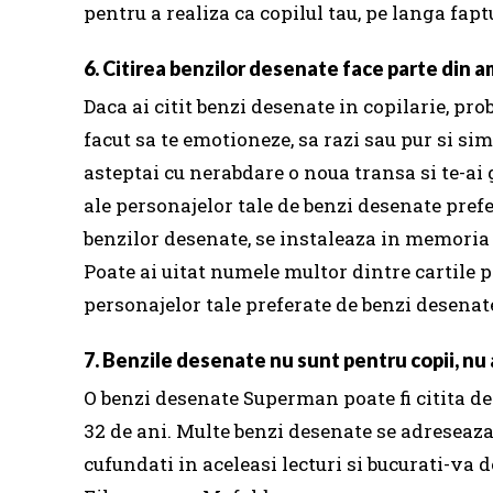
pentru a realiza ca copilul tau, pe langa fapt
6. Citirea benzilor desenate face parte din am
Daca ai citit benzi desenate in copilarie, pro
facut sa te emotioneze, sa razi sau pur si sim
asteptai cu nerabdare o noua transa si te-ai g
ale personajelor tale de benzi desenate pref
benzilor desenate, se instaleaza in memoria
Poate ai uitat numele multor dintre cartile pe
personajelor tale preferate de benzi desenat
7. Benzile desenate nu sunt pentru copii, nu 
O benzi desenate Superman poate fi citita de 
32 de ani. Multe benzi desenate se adreseaza u
cufundati in aceleasi lecturi si bucurati-va 