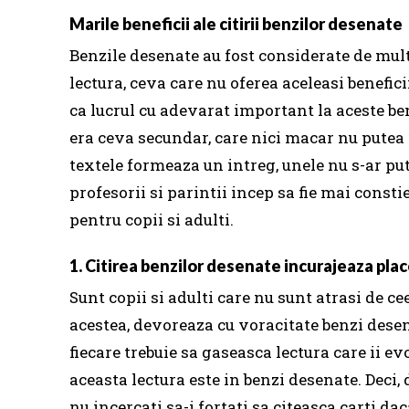
Marile beneficii ale citirii benzilor desenate
Benzile desenate au fost considerate de mult
lectura, ceva care nu oferea aceleasi beneficii 
ca lucrul cu adevarat important la aceste benz
era ceva secundar, care nici macar nu putea f
textele formeaza un intreg, unele nu s-ar pute
profesorii si parintii incep sa fie mai consti
pentru copii si adulti.
1. Citirea benzilor desenate incurajeaza place
Sunt copii si adulti care nu sunt atrasi de cee
acestea, devoreaza cu voracitate benzi dese
fiecare trebuie sa gaseasca lectura care ii e
aceasta lectura este in benzi desenate.
Deci, 
nu incercati sa-i fortati sa citeasca carti da