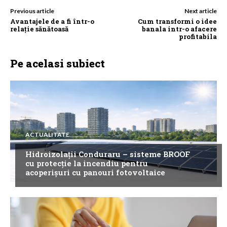
Previous article
Next article
Avantajele de a fi într-o
Cum transformi o idee
relație sănătoasă
banala intr-o afacere
profitabila
Pe acelasi subiect
ACTUALITATE
Hidroizolații Conduraru – sisteme BROOF
cu protecție la incendiu pentru
acoperișuri cu panouri fotovoltaice