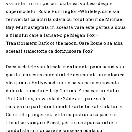
v-am starnit un pic curiozitatea, vorbesc despre
supermodelul Rosie Huntington-Whiteley, care s-a
reinventat ca actrita odata cu rolul oferit de Michael
Bay. Mult asteptata in aceasta vara este partea a doua
a filmului care a lansat-o pe Megan Fox –
Transformers: Dark of the moon. Oare Rosie o sa aiba
aceeasi traiectorie ca domnisoara Fox?
Daca vedetele sau filmele mentionate pana acum v-au
gadilat oarecum cunostintele acumulate, urmatoarea
stea juna a Hollywood-ului o sa va para cunoscuta
datorita numelui – Lily Collins. Fiica cantaretului
Phil Collins, in varsta de 22 de ani, pare sa fi
mostenit o parte din talentele artistice ale tatalui ei.
Cu un chip ingenuu, fetita cu pistrui o sa joace in
filmul cu vampiri Priest, pentru ca apoi sa intre in
randul starurilor care se lanseaza odata cu