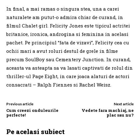
In final, a mai ramas o singura stea, una a carei
naturalete am putut-o admira chiar de curand, in
filmul Chalet girl. Felicity Jones este tipicul actritei
britanice, ironica, androgina si feminina in acelasi
pachet. Pe principiul “fata de vizavi”, Felicity cea cu
ochii mari a avut roluri destul de grele in filme
precum SoulBoy sau Cementery Junction. In curand,
aceasta va asteapta sa va lasati captivati de rolul din
thriller-ul Page Eight, in care joaca alaturi de actori
consacrati – Ralph Fiennes si Rachel Weisz.
Previous article
Next article
Cum creezi onduleurile
Vedete fara machiaj, ne
perfecte!
plac sau nu?
Pe acelasi subiect