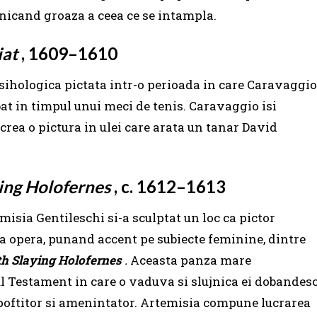
nicand groaza a ceea ce se intampla.
iat
, 1609–1610
sihologica pictata intr-o perioada in care Caravaggio
bat in timpul unui meci de tenis. Caravaggio isi
crea o pictura in ulei care arata un tanar David
ying Holofernes
, c. 1612–1613
misia Gentileschi si-a sculptat un loc ca pictor
za opera, punand accent pe subiecte feminine, dintre
th Slaying Holofernes
.
Aceasta panza mare
l Testament in care o vaduva si slujnica ei dobandes
 poftitor si amenintator. Artemisia compune lucrarea