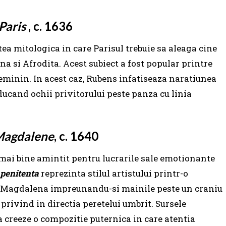
Paris
, c. 1636
ea mitologica in care Parisul trebuie sa aleaga cine
na si Afrodita. Acest subiect a fost popular printre
feminin. In acest caz, Rubens infatiseaza naratiunea
ducand ochii privitorului peste panza cu linia
Magdalene
, c. 1640
 mai bine amintit pentru lucrarile sale emotionante
penitenta
reprezinta stilul artistului printr-o
ase Magdalena impreunandu-si mainile peste un craniu
 privind in directia peretelui umbrit. Sursele
a creeze o compozitie puternica in care atentia