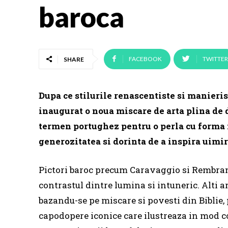
baroca
FACEBOOK
TWITTER
SHARE
Dupa ce stilurile renascentiste si manieris
inaugurat o noua miscare de arta plina d
termen portughez pentru o perla cu forma n
generozitatea si dorinta de a inspira uimir
Pictori baroc precum Caravaggio si Rembrand
contrastul dintre lumina si intuneric. Alti a
bazandu-se pe miscare si povesti din Biblie, 
capodopere iconice care ilustreaza in mod co