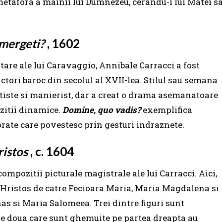
metafora a mainii lui Dumnezeu, cerandu-i lui Matei s
mergeti?
, 1602
tare ale lui Caravaggio, Annibale Carracci a fost
ctori baroc din secolul al XVII-lea. Stilul sau semana
ntiste si manierist, dar a creat o drama asemanatoare
zitii dinamice.
Domine, quo vadis?
exemplifica
orate care povestesc prin gesturi indraznete.
ristos
, c. 1604
ompozitii picturale magistrale ale lui Carracci. Aici,
i Hristos de catre Fecioara Maria, Maria Magdalena si
as si Maria Salomeea. Trei dintre figuri sunt
alte doua care sunt ghemuite pe partea dreapta au