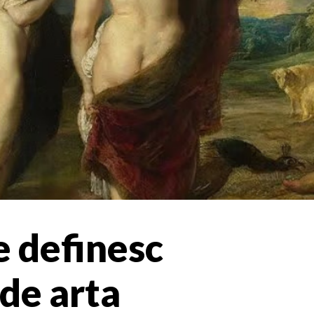
e definesc
de arta