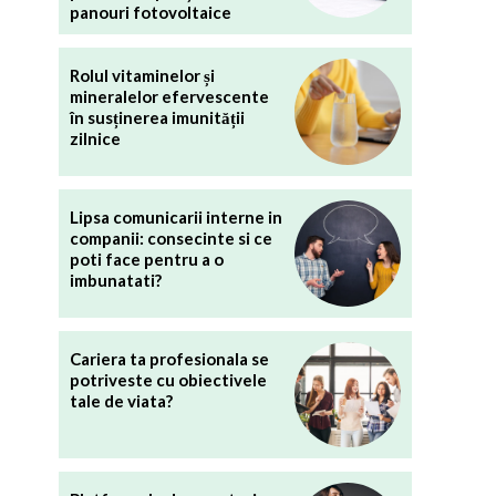
panouri fotovoltaice
Rolul vitaminelor și
mineralelor efervescente
în susținerea imunității
zilnice
Lipsa comunicarii interne in
companii: consecinte si ce
poti face pentru a o
imbunatati?
Cariera ta profesionala se
potriveste cu obiectivele
tale de viata?