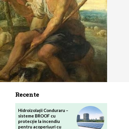
Recente
Hidroizolații Conduraru –
sisteme BROOF cu
protecție la incendiu
pentru acoperișuri cu