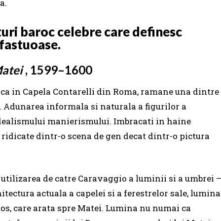
a.
turi baroc celebre care definesc
 fastuoase.
atei
, 1599–1600
inca in Capela Contarelli din Roma, ramane una dintre
. Adunarea informala si naturala a figurilor a
dealismului manierismului. Imbracati in haine
idicate dintr-o scena de gen decat dintr-o pictura
 utilizarea de catre Caravaggio a luminii si a umbrei 
tectura actuala a capelei si a ferestrelor sale, lumina
os, care arata spre Matei. Lumina nu numai ca