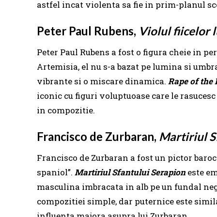
astfel incat violenta sa fie in prim-planul 
Peter Paul Rubens,
Violul fiicelor 
Peter Paul Rubens a fost o figura cheie in pe
Artemisia, el nu s-a bazat pe lumina si umbra
vibrante si o miscare dinamica.
Rape of the
iconic cu figuri voluptuoase care le rasuces
in compozitie.
Francisco de Zurbaran,
Martiriul 
Francisco de Zurbaran a fost un pictor baro
spaniol”.
Martiriul Sfantului Serapion
este em
masculina imbracata in alb pe un fundal negr
compozitiei simple, dar puternice este simil
influenta majora asupra lui Zurbaran.