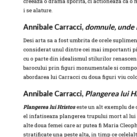
creeaza o drama sporita, ci actioneaza ca o 
i se alature.
Annibale Carracci,
domnule, unde 
Desi arta sa a fost umbrita de orele suplimen
considerat unul dintre cei mai importanti pi
cu o parte din idealismul stilurilor renasce
barocului prin figuri monumentale si compo
abordarea lui Carracci cu doua figuri viu col
Annibale Carracci,
Plangerea lui H
Plangerea lui Hristos
este un alt exemplu de c
el infatiseaza plangerea trupului mort al lu
alte doua femei care ar putea fi Maria Cleoph
stratificate una peste alta, in timp ce celel