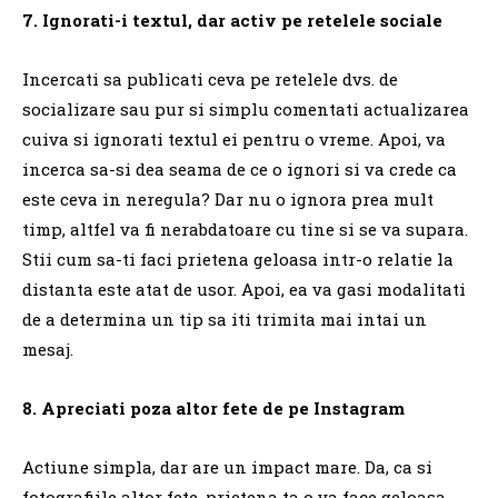
7. Ignorati-i textul, dar activ pe retelele sociale
Incercati sa publicati ceva pe retelele dvs. de
socializare sau pur si simplu comentati actualizarea
cuiva si ignorati textul ei pentru o vreme.
Apoi, va
incerca sa-si dea seama de ce o ignori si va crede ca
este ceva in neregula?
Dar nu o ignora prea mult
timp, altfel va fi nerabdatoare cu tine si se va supara.
Stii cum sa-ti faci prietena geloasa intr-o relatie la
distanta este atat de usor.
Apoi, ea va gasi modalitati
de a determina un tip sa iti trimita mai intai un
mesaj.
8. Apreciati poza altor fete de pe Instagram
Actiune simpla, dar are un impact mare.
Da, ca si
fotografiile altor fete, prietena ta o va face geloasa.