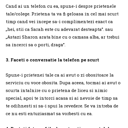
Cand ai un telefon cu ea, spune-i despre prietenele
tale/colege.
Prietena ta va fi geloasa in cel mai scurt
timp cand vei incepe sa-i complimentezi exact ca
„hei, stii ca Sarah este cu adevarat desteapta”.
sau
„Astazi Sharon arata bine cu o camasa alba, ar trebui
sa incerci sa o porti, draga”.
3. Faceti o conversatie la telefon pe scurt
Spune-i prietenei tale ca ai avut o zi obositoare la
serviciu cu voce obosita.
Dupa aceea, tocmai ai avut o
scurta intalnire cu o prietena de liceu si nimic
special, apoi te intorci acasa si ai nevoie de timp sa
te odihnesti si sa-i spui la revedere.
Se va intreba de
ce nu esti entuziasmat sa vorbesti cu ea.