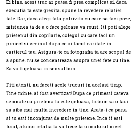
Ei bine, acest truc ar putea fi prea complicat si, daca
executia ta este gresita, spune la revedere relatiei
tale.
Dar, daca alegi fata potrivita cu care sa faci poze,
misiunea ta de a o face geloasa va reusi.
Iti poti alege
prietenul din copilarie, colegul cu care faci un
proiect si vecinul dupa ce ai facut caritate in
cartierul tau.
Asigura-te ca fotografia ta are scopul de
a spune, nu se concentreaza asupra unei fete cu tine.
Ea va fi geloasa in sensul bun.
Fiti atenti, nu faceti acele trucuri in acelasi timp.
Tine minte, ai fost avertizat!
Dupa ce primesti cateva
semnale ca prietena ta este geloasa, trebuie sa o faci
sa aiba mai multa incredere in tine.
Arata-i ca pana
si tu esti inconjurat de multe prietene.
Inca ii esti
loial, atunci relatia ta va trece la urmatorul nivel.