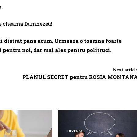
a.
 te cheama Dumnezeu!
-ați distrat pana acum. Urmeaza o toamna foarte
i pentru noi, dar mai ales pentru politruci.
Next articl
PLANUL SECRET pentru ROSIA MONTAN
E
DIVERSE