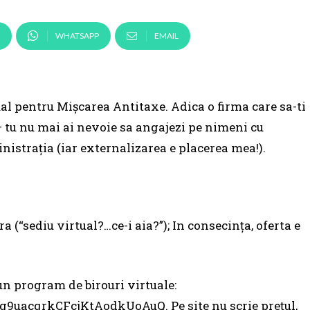
WHATSAPP
EMAIL
l pentru Mișcarea Antitaxe. Adica o firma care sa-ti
– tu nu mai ai nevoie sa angajezi pe nimeni cu
istrația (iar externalizarea e placerea mea!).
a (“sediu virtual?…ce-i aia?”); In consecința, oferta e
un program de birouri virtuale:
g9uacqrkCFcjKtAodkUoAuQ. Pe site nu scrie prețul,