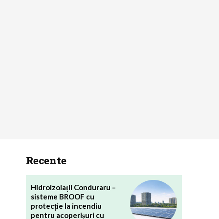
Recente
Hidroizolații Conduraru –
sisteme BROOF cu
protecție la incendiu
pentru acoperișuri cu