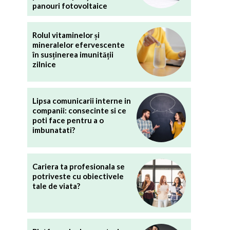
panouri fotovoltaice
Rolul vitaminelor și
mineralelor efervescente
în susținerea imunității
zilnice
Lipsa comunicarii interne in
companii: consecinte si ce
poti face pentru a o
imbunatati?
Cariera ta profesionala se
potriveste cu obiectivele
tale de viata?