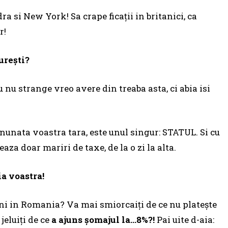
 si New York! Sa crape ficații in britanici, ca
r!
urești?
nu strange vreo avere din treaba asta, ci abia isi
nunata voastra tara, este unul singur: STATUL. Si cu
eaza doar mariri de taxe, de la o zi la alta.
ia voastra!
ini in Romania? Va mai smiorcaiți de ce nu platește
jeluiți de ce
a ajuns șomajul la…8%?!
Pai uite d-aia: