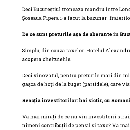
Deci Bucureștiul troneaza mandru intre Londra
Șoseaua Pipera i-a facut la buzunar…fraierilo
De ce sunt preturile așa de aberante in Buc
Simplu, din cauza taxelor. Hotelul Alexandru 
acopera cheltuielile.
Deci vinovatul, pentru preturile mari din mi
gașca de hoți de la buget (partidele), care vis
Reacția investitorilor: hai sictir, cu Roman
Va mai mirați de ce nu vin investitorii stra
nimeni contribuții de pensii si taxe? Va mai 