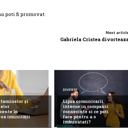
 nu poti fi promovat.
Next articl
Gabriela Cristea divorteaz
E
DIVERSE
itaminelor și
Lipsa comunicarii
elor
interne in companii:
cente în
consecinte si ce poti
rea imunității
face pentru a o
imbunatati?