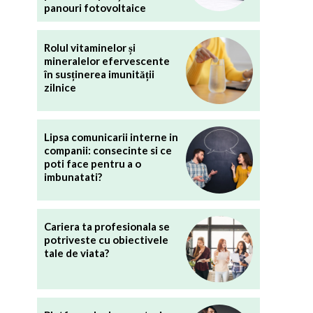
panouri fotovoltaice
Rolul vitaminelor și
mineralelor efervescente
în susținerea imunității
zilnice
Lipsa comunicarii interne in
companii: consecinte si ce
poti face pentru a o
imbunatati?
Cariera ta profesionala se
potriveste cu obiectivele
tale de viata?