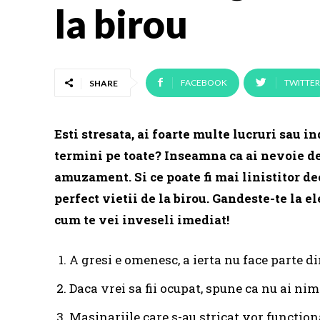
la birou
FACEBOOK
TWITTER
SHARE
Esti stresata, ai foarte multe lucruri sau in
termini pe toate? Inseamna ca ai nevoie de
amuzament. Si ce poate fi mai linistitor de
perfect vietii de la birou. Gandeste-te la el
cum te vei inveseli imediat!
A gresi e omenesc, a ierta nu face parte d
Daca vrei sa fii ocupat, spune ca nu ai nim
Masinariile care s-au stricat vor function