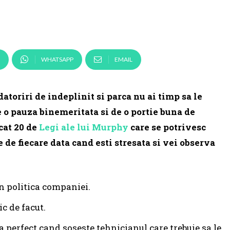
WHATSAPP
EMAIL
datoriri de indeplinit si parca nu ai timp sa le
 o pauza binemeritata si de o portie buna de
cat 20 de
Legi ale lui Murphy
care se potrivesc
e de fiecare data cand esti stresata si vei observa
in politica companiei.
ic de facut.
a perfect cand soseste tehnicianul care trebuie sa le