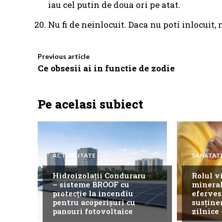
iau cel putin de doua ori pe atat.
Nu fi de neinlocuit. Daca nu poti inlocuit,
Previous article
Ce obsesii ai in functie de zodie
Pe acelasi subiect
ACTUALITATE
SANATAT
Hidroizolații Conduraru
Rolul v
– sisteme BROOF cu
mineral
protecție la incendiu
eferves
pentru acoperișuri cu
susține
panouri fotovoltaice
zilnice