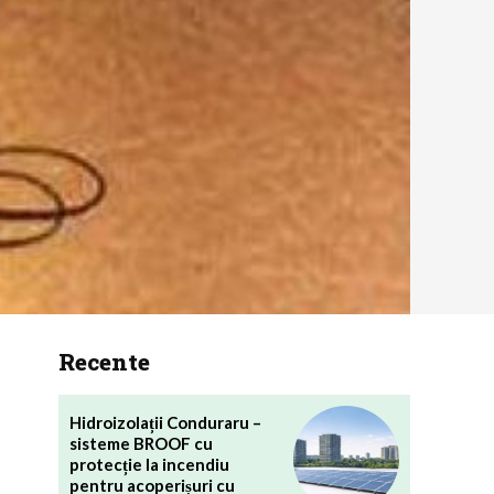
Recente
Hidroizolații Conduraru –
sisteme BROOF cu
protecție la incendiu
pentru acoperișuri cu